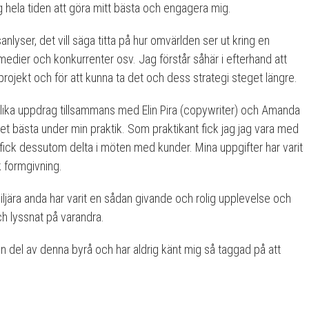
hela tiden att göra mitt bästa och engagera mig.
nlyser, det vill säga titta på hur omvärlden ser ut kring en
 medier och konkurrenter osv. Jag förstår såhär i efterhand att
rojekt och för att kunna ta det och dess strategi steget längre.
olika uppdrag tillsammans med Elin Pira (copywriter) och Amanda
v det bästa under min praktik. Som praktikant fick jag jag vara med
h fick dessutom delta i möten med kunder. Mina uppgifter har varit
k formgivning.
iljära anda har varit en sådan givande och rolig upplevelse och
och lyssnat på varandra.
 en del av denna byrå och har aldrig känt mig så taggad på att