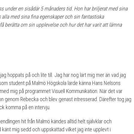
ss under en sisådär 5 månaders tid. Hon har briljerat med sina
s alla med sina fina egenskaper och sin fantastiska
få berätta om sin upplevelse och hur det har varit att lämna
jag hoppats på och lite till. Jag har nog lärt mig mer än vad jag
 som student på Malmö Högskola lärde känna Hans Nelsons
 med mig på programmet Visuell Kommunikation. När det var
on genom Rebecka och blev genast intresserad. Därefter tog jag
k komma på en intervju.
ndlingen hit från Malmö kändes alltid helt självklar och
id känt mig sedd och uppskattad vilket jag inte upplevt i