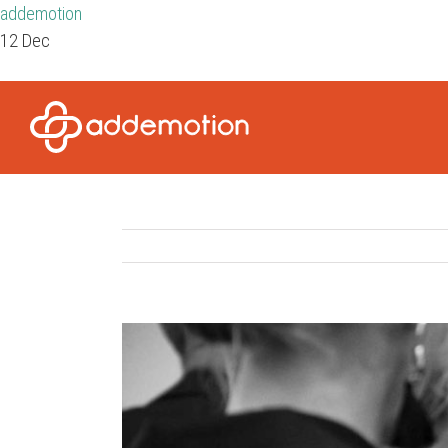
addemotion
12 Dec
View
Larger
Image