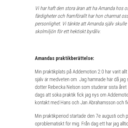
Vi har haft den stora äran att ha Amanda hos o
färdigheter och framförallt har hon charmat os
personlighet. Vi tänkte att Amanda själv skulle 
skolmiljön för ett hektiskt byråliv.
Amandas praktikberättelse:
Min praktikplats på Addemotion 2.0 har varit allt 
själv är medveten om. Jag hamnade här då jag
dotter Rebecka Nelson som studerar sista året
dags att söka praktik fick jag nys om Addemoti
kontakt med Hans och Jan Abrahamsson och fic
Min praktikperiod startade den 7e augusti och pe
oproblematiskt för mig. Från dag ett har jag allt