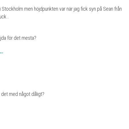
r i Stockholm men höjdpunkten var när jag fick syn på Sean från
ruck…
öjda för det mesta?
….
 det med något dåligt?