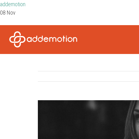
addemotion
08 Nov
View
Larger
Image