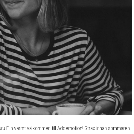
guru Elin varmt välkommen till Addemotion! Strax innan sommaren