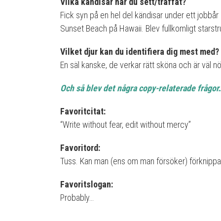
Vilka kändisar har du sett/träffat?
Fick syn på en hel del kändisar under ett jobbå
Sunset Beach på Hawaii. Blev fullkomligt starst
Vilket djur kan du identifiera dig mest med?
En säl kanske, de verkar rätt sköna och är väl n
Och så blev det några copy-relaterade frågor
Favoritcitat:
“Write without fear, edit without mercy”
Favoritord:
Tuss. Kan man (ens om man försöker) förknippa
Favoritslogan:
Probably…